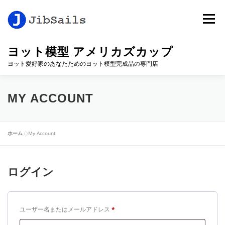
コ
ン
メニュー
テ
ン
ツ
ヨット模型 アメリカズカップ
へ
ヨット愛好家のあなたためのヨット模型完成品の専門店
ス
キ
ッ
SHOP
CONTACT
NEWS
ABOUT
CART
プ
MY ACCOUNT
MY ACCOUNT
ホーム
»
My Account
ログイン
必
ユーザー名またはメールアドレス
*
須