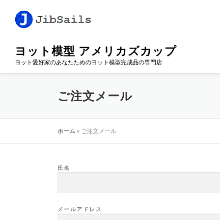
コ
ン
テ
ン
ヨット模型 アメリカズカップ
ツ
へ
ヨット愛好家のあなたためのヨット模型完成品の専門店
ス
キ
ご注文メール
ッ
プ
ホーム
»
ご注文メール
氏名
メールアドレス