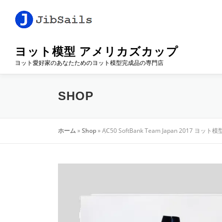
コ
ン
テ
ン
ヨット模型 アメリカズカップ
ツ
へ
ヨット愛好家のあなたためのヨット模型完成品の専門店
ス
キ
SHOP
ッ
プ
ホーム
»
Shop
»
AC50 SoftBank Team Japan 2017 ヨット模