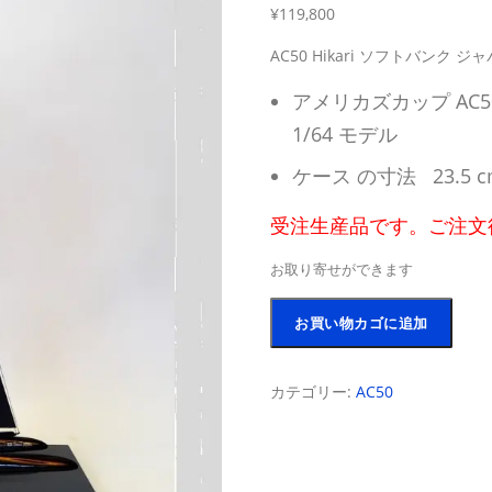
¥
119,800
AC50 Hikari ソフトバンク ジ
アメリカズカップ AC50
1/64 モデル
ケース の寸法 23.5 cm L
受注生産品です。ご注文
お取り寄せができます
AC50
お買い物カゴに追加
SoftBank
Team
Japan
カテゴリー:
AC50
2017
ヨ
ッ
ト