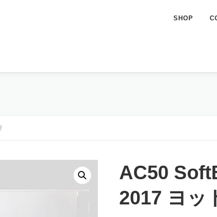
SHOP
C
型
AC50 Soft
2017 ヨ